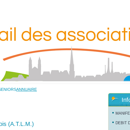
SENIORS
ANNUAIRE
Inf
MANIFE
is (A.T.L.M.)
DEBIT 