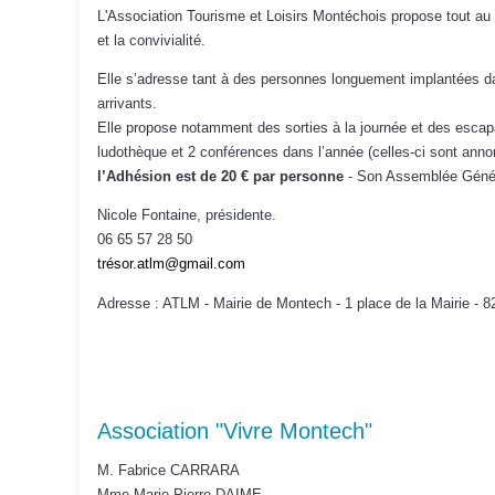
L'Association Tourisme et Loisirs Montéchois propose tout au l
et la convivialité.
Elle s’adresse tant à des personnes longuement implantées dan
arrivants.
Elle propose notamment des sorties à la journée et des escap
ludothèque et 2 conférences dans l’année (celles-ci sont an
l’Adhésion est de 20 € par personne
- Son Assemblée Génér
Nicole Fontaine, présidente.
06 65 57 28 50
tré
sor.atlm@gmail.com
Adresse : ATLM - Mairie de Montech - 1 place de la Mairie - 
Association "Vivre Montech"
M. Fabrice CARRARA
Mme Marie-Pierre DAIME