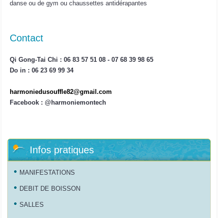
danse ou de gym ou chaussettes antidérapantes
Contact
Qi Gong-Tai Chi : 06 83 57 51 08 - 07 68 39 98 65
Do in : 06 23 69 99 34
harmoniedusouffle82@gmail.com
Facebook : @harmoniemontech
Infos pratiques
MANIFESTATIONS
DEBIT DE BOISSON
SALLES